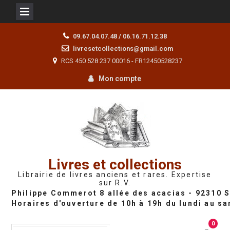
Skip
09.67.04.07.48 / 06.16.71.12.38
to
livresetcollections@gmail.com
content
RCS 450 528 237 00016 - FR12450528237
Mon compte
Livres et collections
Librairie de livres anciens et rares. Expertise
sur R.V.
0