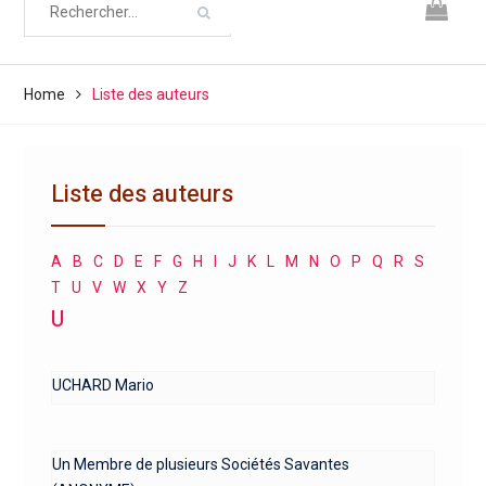
Home
Liste des auteurs
Liste des auteurs
A
B
C
D
E
F
G
H
I
J
K
L
M
N
O
P
Q
R
S
T
U
V
W
X
Y
Z
U
UCHARD Mario
Un Membre de plusieurs Sociétés Savantes