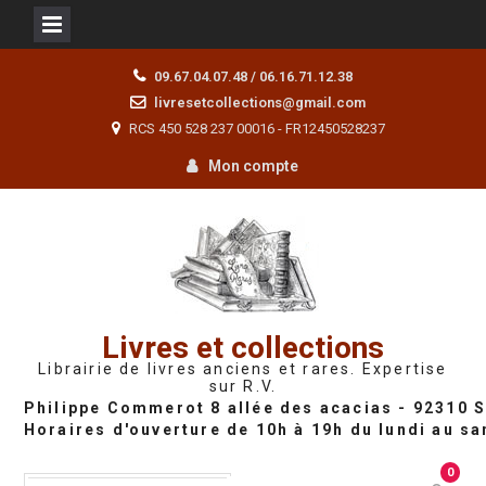
Skip
09.67.04.07.48 / 06.16.71.12.38
to
livresetcollections@gmail.com
content
RCS 450 528 237 00016 - FR12450528237
Mon compte
Livres et collections
Librairie de livres anciens et rares. Expertise
sur R.V.
0