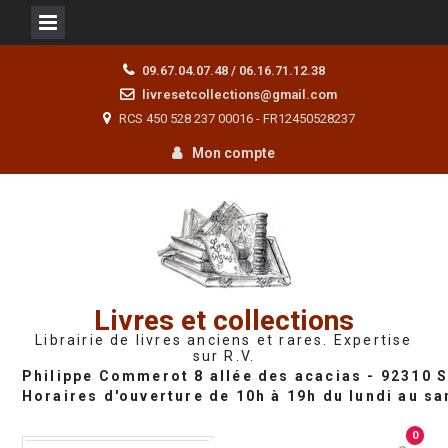
Skip
09.67.04.07.48 / 06.16.71.12.38
to
livresetcollections@gmail.com
content
RCS 450 528 237 00016 - FR12450528237
Mon compte
Livres et collections
Librairie de livres anciens et rares. Expertise
sur R.V.
0