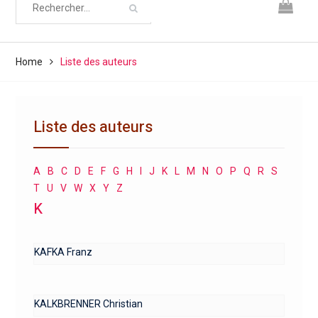
Home
Liste des auteurs
Liste des auteurs
A
B
C
D
E
F
G
H
I
J
K
L
M
N
O
P
Q
R
S
T
U
V
W
X
Y
Z
K
KAFKA Franz
KALKBRENNER Christian