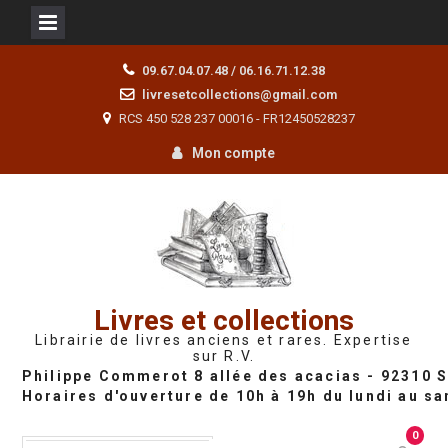
Skip
09.67.04.07.48 / 06.16.71.12.38
to
livresetcollections@gmail.com
content
RCS 450 528 237 00016 - FR12450528237
Mon compte
Livres et collections
Librairie de livres anciens et rares. Expertise
sur R.V.
0