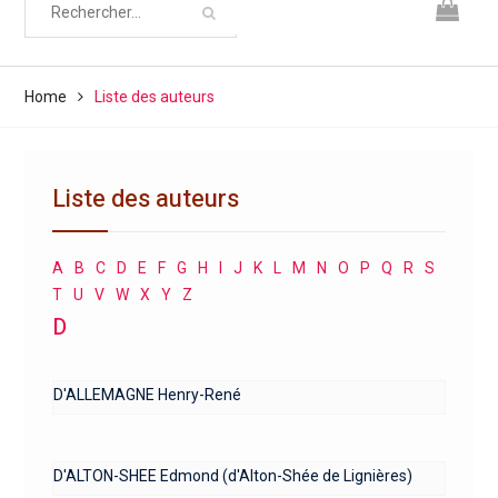
Home
Liste des auteurs
Liste des auteurs
A
B
C
D
E
F
G
H
I
J
K
L
M
N
O
P
Q
R
S
T
U
V
W
X
Y
Z
D
D'ALLEMAGNE Henry-René
D'ALTON-SHEE Edmond (d'Alton-Shée de Lignières)