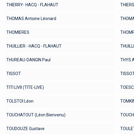
THIERRY- HACQ - FLAHAUT
THIERS
THOMAS Antoine Léonard
THOMA
THOMIERES
THOMPS
THUILLIER - HACQ - FLAHAUT
THUILL
THUREAU-DANGIN Paul
THYS A
TISSOT
TISSOT
TITI LIVII (TITE-LIVE)
TOESC
TOLSTOI Léon
TOMKIN
TOUCHATOUT (Léon Bienvenu)
TOUCH
TOUDOUZE Gustave
TOULET