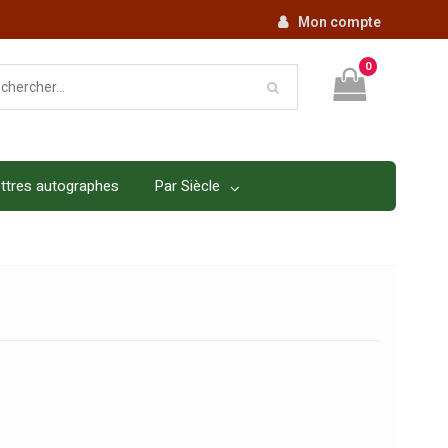
Mon compte
0
ttres autographes
Par Siècle