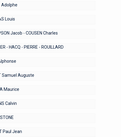
 Adolphe
S Louis
ON Jacob - COUSEN Charles
IER - HACQ - PIERRE - ROUILLARD
lphonse
 Samuel Auguste
A Maurice
S Calvin
STONE
 Paul Jean