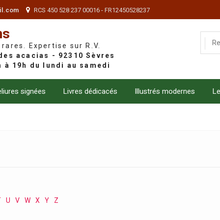
il.com
RCS 450 528 237 00016 - FR12450528237
ns
 rares. Expertise sur R.V.
liures signées
Livres dédicacés
Illustrés modernes
Le
T
U
V
W
X
Y
Z