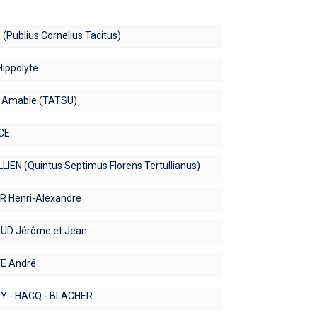
(Publius Cornelius Tacitus)
Hippolyte
 Amable (TATSU)
CE
IEN (Quintus Septimus Florens Tertullianus)
R Henri-Alexandre
D Jérôme et Jean
E André
Y - HACQ - BLACHER