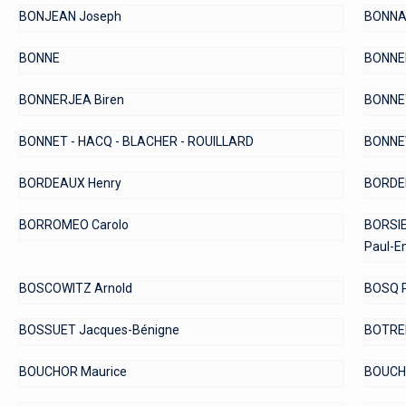
BONJEAN Joseph
BONNA
BONNE
BONNE
BONNERJEA Biren
BONNET
BONNET - HACQ - BLACHER - ROUILLARD
BONNE
BORDEAUX Henry
BORDEL
BORROMEO Carolo
BORSIE
Paul-E
BOSCOWITZ Arnold
BOSQ P
BOSSUET Jacques-Bénigne
BOTREL
BOUCHOR Maurice
BOUCHO