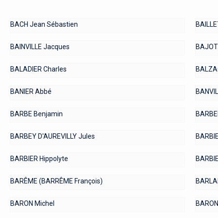
BACH Jean Sébastien
BAILLE
BAINVILLE Jacques
BAJOT
BALADIER Charles
BALZAC
BANIER Abbé
BANVIL
BARBE Benjamin
BARBE
BARBEY D'AUREVILLY Jules
BARBI
BARBIER Hippolyte
BARBIE
BARÊME (BARRÊME François)
BARLAE
BARON Michel
BARONC