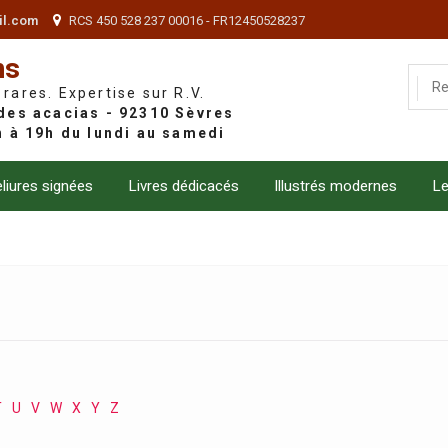
il.com
RCS 450 528 237 00016 - FR12450528237
ns
 rares. Expertise sur R.V.
liures signées
Livres dédicacés
Illustrés modernes
Le
T
U
V
W
X
Y
Z