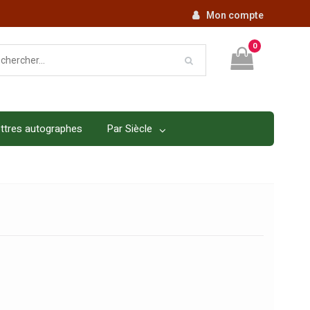
Mon compte
0
ttres autographes
Par Siècle