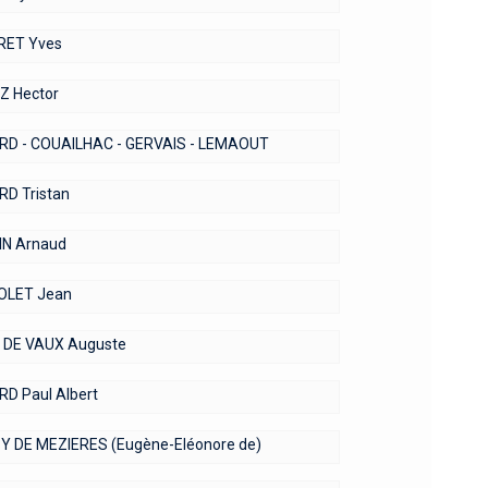
RET Yves
Z Hector
D - COUAILHAC - GERVAIS - LEMAOUT
D Tristan
N Arnaud
OLET Jean
 DE VAUX Auguste
D Paul Albert
Y DE MEZIERES (Eugène-Eléonore de)