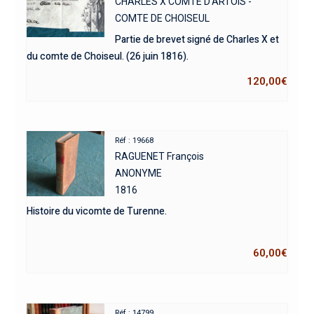
CHARLES X COMTE D'ARTOIS -
COMTE DE CHOISEUL
Partie de brevet signé de Charles X et
du comte de Choiseul. (26 juin 1816).
120,00
€
Réf : 19668
RAGUENET François
ANONYME
1816
Histoire du vicomte de Turenne.
60,00
€
Réf : 14799