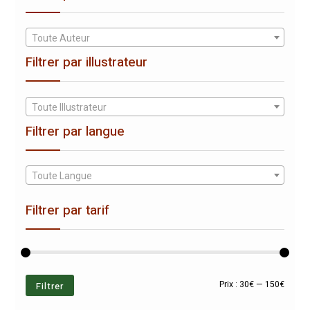
Toute Auteur
Filtrer par illustrateur
Toute Illustrateur
Filtrer par langue
Toute Langue
Filtrer par tarif
Prix
Prix
Filtrer
Prix :
30€
—
150€
min
max