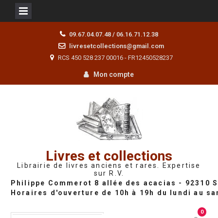
Skip
09.67.04.07.48 / 06.16.71.12.38
to
livresetcollections@gmail.com
content
RCS 450 528 237 00016 - FR12450528237
Mon compte
Livres et collections
Librairie de livres anciens et rares. Expertise
sur R.V.
0