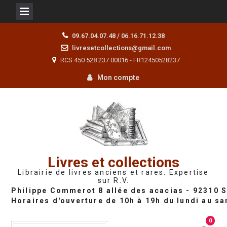
Skip
09.67.04.07.48 / 06.16.71.12.38
to
livresetcollections@gmail.com
content
RCS 450 528 237 00016 - FR12450528237
Mon compte
Livres et collections
Librairie de livres anciens et rares. Expertise
sur R.V.
0