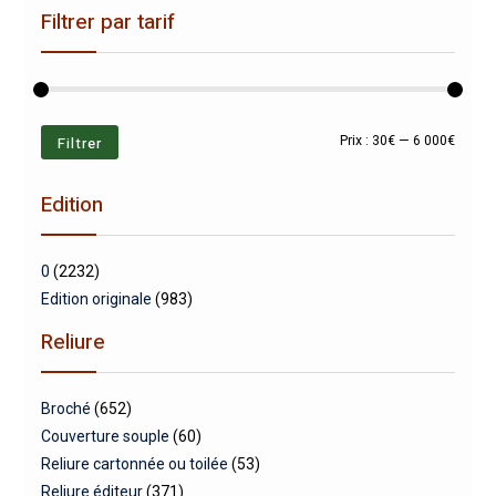
Filtrer par tarif
Prix
Prix
Filtrer
Prix :
30€
—
6 000€
min
max
Edition
0
(2232)
Edition originale
(983)
Reliure
Broché
(652)
Couverture souple
(60)
Reliure cartonnée ou toilée
(53)
Reliure éditeur
(371)