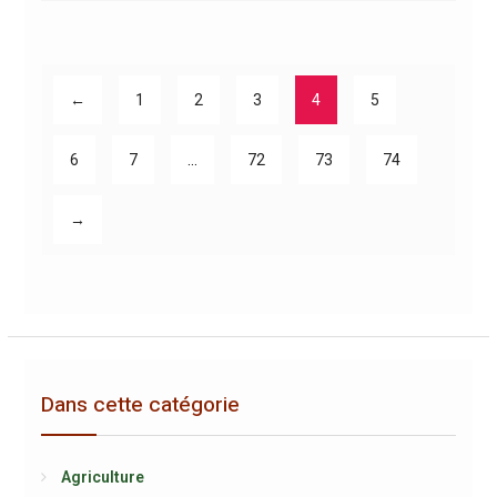
←
1
2
3
4
5
6
7
…
72
73
74
→
Dans cette catégorie
Agriculture