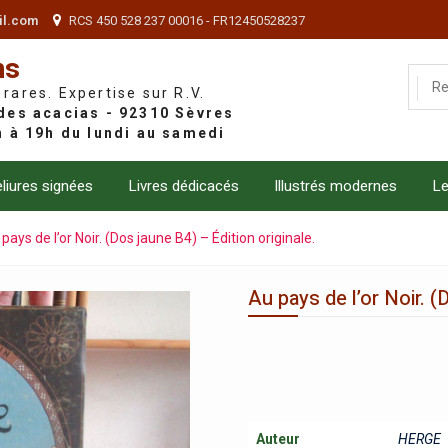
il.com
RCS 450 528 237 00016 - FR12450528237
ns
 rares. Expertise sur R.V.
liures signées
Livres dédicacés
Illustrés modernes
Le
pays de l’or Noir. (Dos jaune B4) – Édition originale.
Au pays de l’or Noir. (
Auteur
HERGE