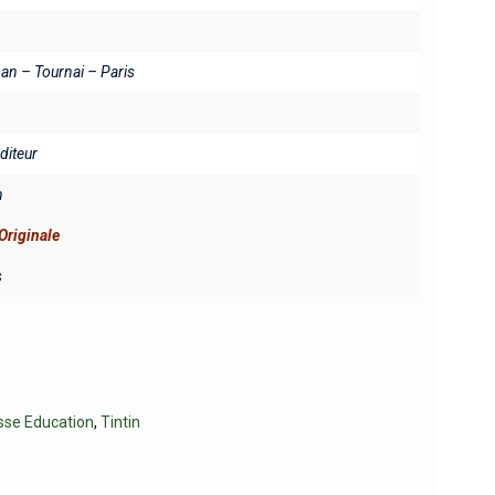
an – Tournai – Paris
éditeur
n
Originale
s
se Education
,
Tintin