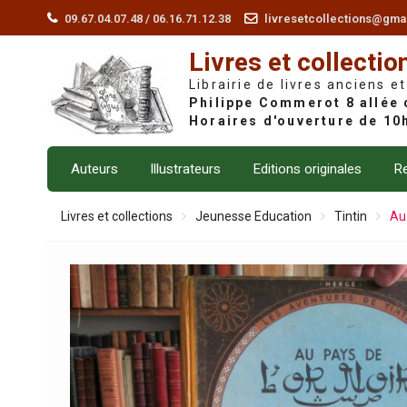
Skip
09.67.04.07.48 / 06.16.71.12.38
livresetcollections@gma
to
Livres et collectio
content
Librairie de livres anciens et
Auteurs
Illustrateurs
Editions originales
Re
Livres et collections
Jeunesse Education
Tintin
Au 