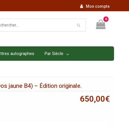
Mon compte
0
ttres autographes
Par Siècle
Dos jaune B4) – Édition originale.
650,00
€