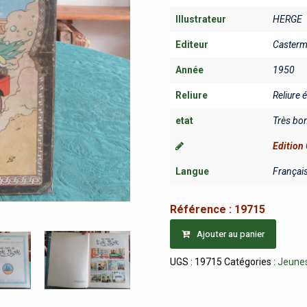
Illustrateur
HERGE
Editeur
Casterm
Année
1950
Reliure
Reliure 
etat
Très bo
Edition 
Langue
Françai
Référence :
19715
Ajouter au panier
UGS :
19715
Catégories :
Jeunes