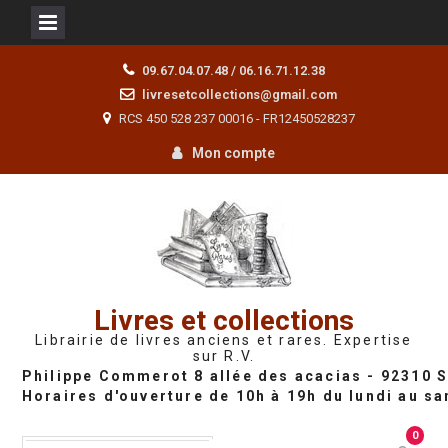
Skip
09.67.04.07.48 / 06.16.71.12.38
to
livresetcollections@gmail.com
content
RCS 450 528 237 00016 - FR12450528237
Mon compte
Livres et collections
Librairie de livres anciens et rares. Expertise
sur R.V.
0