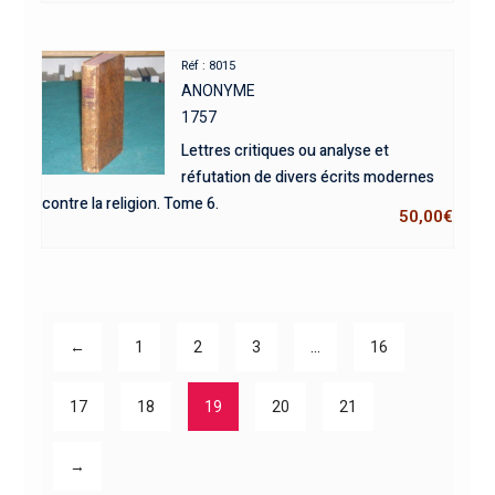
Réf : 8015
ANONYME
1757
Lettres critiques ou analyse et
réfutation de divers écrits modernes
contre la religion. Tome 6.
50,00
€
←
1
2
3
…
16
17
18
19
20
21
→