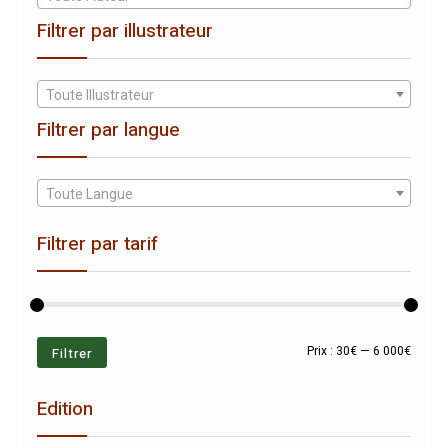
Filtrer par illustrateur
Toute Illustrateur
Filtrer par langue
Toute Langue
Filtrer par tarif
Prix
Prix
Filtrer
Prix :
30€
—
6 000€
min
max
Edition