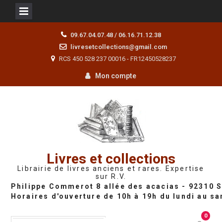
Skip
09.67.04.07.48 / 06.16.71.12.38
to
livresetcollections@gmail.com
content
RCS 450 528 237 00016 - FR12450528237
Mon compte
Livres et collections
Librairie de livres anciens et rares. Expertise
sur R.V.
0