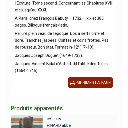
l’Ecriture. Tome second. Concernant les Chapitres XVIII
etc jusqu’au XXXI.
A Paris, chez François Babuty – 1732 – lxix et 385
pages. Bilingue français/latin.
Reliure plein veau de l’époque. Dos à nerfs orné et
doré. Tranches jaspées. Coiffes et coins frottés. Pas
de rousseur. Bon état. Format in-12°(17×10).
Jacques Joseph Duguet (1649-1733).
Jacques-Vincent Bidal d’Asfeld, dit l’abbé des Tuiles
(1664-1745).
IMPRIMER LA PAGE
Produits apparentés
Réf : 1159
PINARD abbé