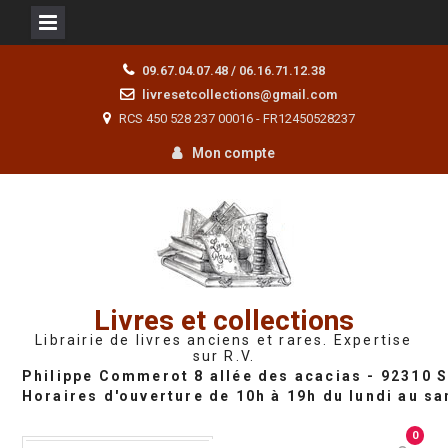
Skip
09.67.04.07.48 / 06.16.71.12.38
to
livresetcollections@gmail.com
content
RCS 450 528 237 00016 - FR12450528237
Mon compte
Livres et collections
Librairie de livres anciens et rares. Expertise
sur R.V.
0