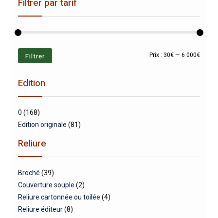
Filtrer par tarif
Prix
Prix
Filtrer
Prix :
30€
—
6 000€
min
max
Edition
0
(168)
Edition originale
(81)
Reliure
Broché
(39)
Couverture souple
(2)
Reliure cartonnée ou toilée
(4)
Reliure éditeur
(8)