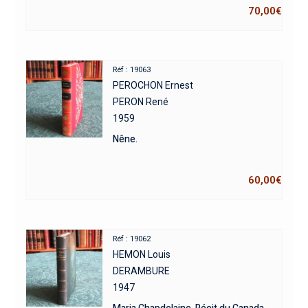
70,00
€
Réf : 19063
PEROCHON Ernest
PERON René
1959
Nêne.
60,00
€
Réf : 19062
HEMON Louis
DERAMBURE
1947