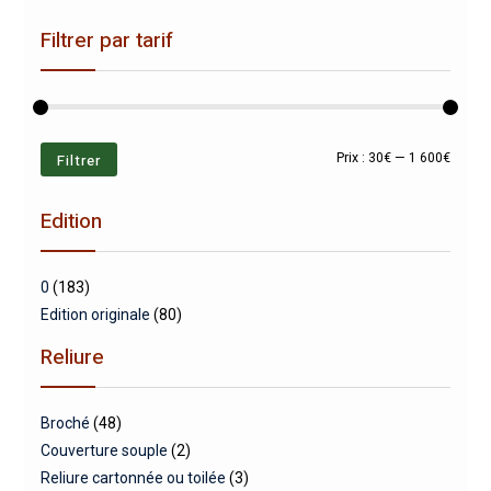
Filtrer par tarif
Prix
Prix
Filtrer
Prix :
30€
—
1 600€
min
max
Edition
0
(183)
Edition originale
(80)
Reliure
Broché
(48)
Couverture souple
(2)
Reliure cartonnée ou toilée
(3)