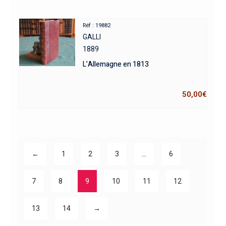
Réf : 19882
GALLI
1889
L’Allemagne en 1813
50,00
€
←
1
2
3
…
6
7
8
9
10
11
12
13
14
→