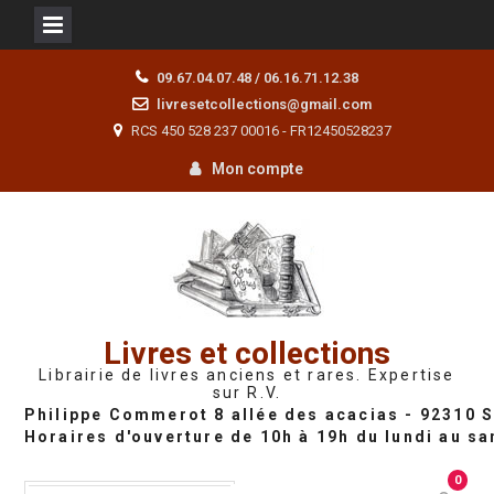
Skip
09.67.04.07.48 / 06.16.71.12.38
to
livresetcollections@gmail.com
content
RCS 450 528 237 00016 - FR12450528237
Mon compte
Livres et collections
Librairie de livres anciens et rares. Expertise
sur R.V.
0