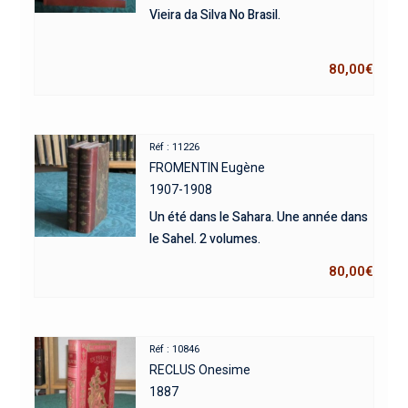
Vieira da Silva No Brasil.
80,00
€
Réf : 11226
FROMENTIN Eugène
1907-1908
Un été dans le Sahara. Une année dans
le Sahel. 2 volumes.
80,00
€
Réf : 10846
RECLUS Onesime
1887