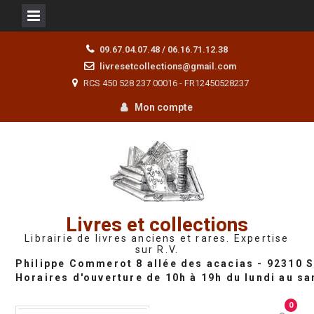
Skip
09.67.04.07.48 / 06.16.71.12.38
to
livresetcollections@gmail.com
content
RCS 450 528 237 00016 - FR12450528237
Mon compte
Livres et collections
Librairie de livres anciens et rares. Expertise
sur R.V.
0