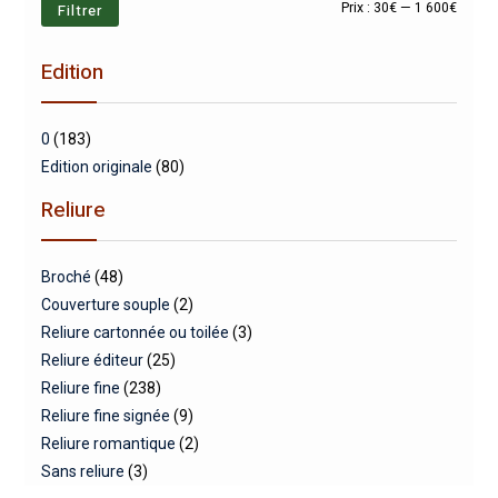
Prix
Prix
Filtrer
Prix :
30€
—
1 600€
min
max
Edition
0
(183)
Edition originale
(80)
Reliure
Broché
(48)
Couverture souple
(2)
Reliure cartonnée ou toilée
(3)
Reliure éditeur
(25)
Reliure fine
(238)
Reliure fine signée
(9)
Reliure romantique
(2)
Sans reliure
(3)