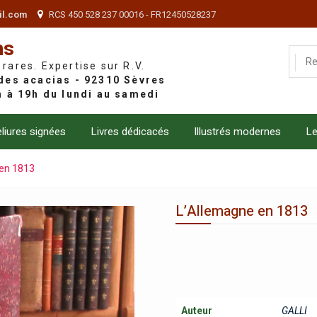
il.com
RCS 450 528 237 00016 - FR12450528237
ns
 rares. Expertise sur R.V.
liures signées
Livres dédicacés
Illustrés modernes
Le
 en 1813
L’Allemagne en 1813
Auteur
GALLI