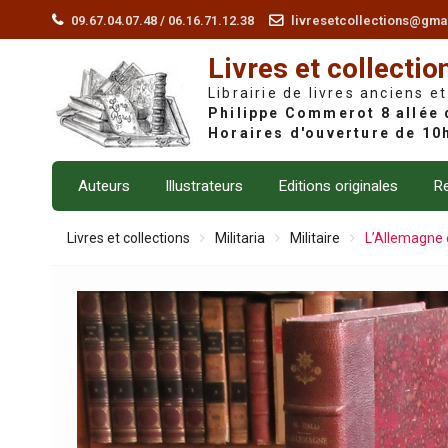
Skip
09.67.04.07.48 / 06.16.71.12.38
livresetcollections@gma
to
Livres et collectio
content
Librairie de livres anciens et
Auteurs
Illustrateurs
Editions originales
Re
Livres et collections
Militaria
Militaire
L’Allemagne