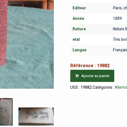
Editeur
Paris, c
Année
1889
Reliure
Reliure f
etat
Très bo
Langue
Françai
Référence :
19882
Ajouter au panier
UGS :
19882
Catégories :
Allem