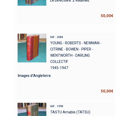
Le Directoire. 2 volumes.
50,00
€
Réf : 2084
YOUNG - ROBERTS - NEWMAN -
CITRINE - BOWEN - PIPER -
WENTWORTH - DARLING
COLLECTIF
1945-1947
Images d’Angleterre.
50,00
€
Réf : 1998
TASTU Amable (TATSU)