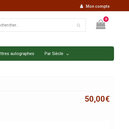
Mon compte
0
ttres autographes
Par Siècle
50,00
€