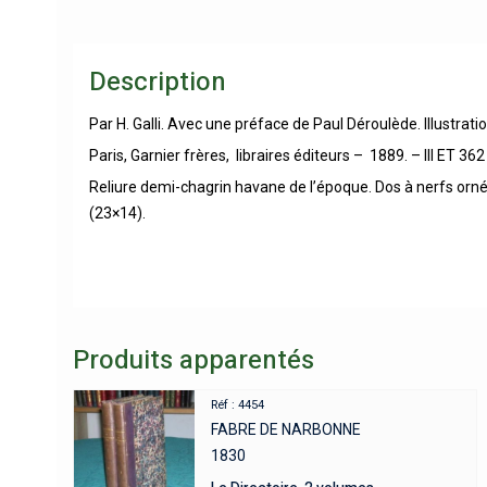
Description
Par H. Galli. Avec une préface de Paul Déroulède. Illustrati
Paris, Garnier frères, libraires éditeurs – 1889. – III ET 36
Reliure demi-chagrin havane de l’époque. Dos à nerfs orné
(23×14).
Produits apparentés
Réf : 4454
FABRE DE NARBONNE
1830