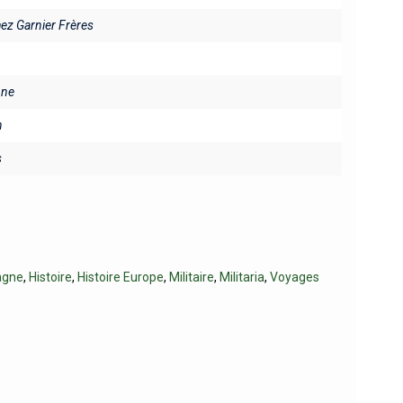
hez Garnier Frères
ine
n
s
agne
,
Histoire
,
Histoire Europe
,
Militaire
,
Militaria
,
Voyages