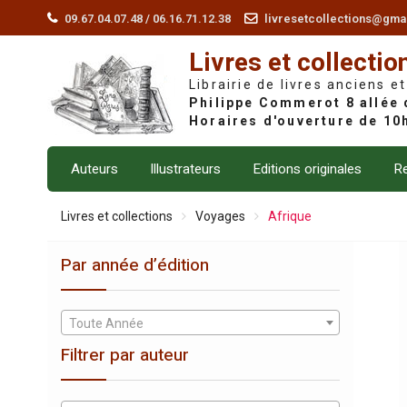
Skip
09.67.04.07.48 / 06.16.71.12.38
livresetcollections@gma
to
Livres et collectio
content
Librairie de livres anciens et
Auteurs
Illustrateurs
Editions originales
Re
Livres et collections
Voyages
Afrique
Par année d’édition
Toute Année
Filtrer par auteur