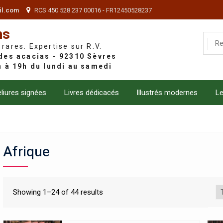
il.com
RCS 450 528 237 00016 - FR12450528237
ns
 rares. Expertise sur R.V.
liures signées
Livres dédicacés
Illustrés modernes
Le
Afrique
Showing 1–24 of 44 results