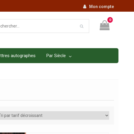
Mon compte
0
ttres autographes
Par Siècle