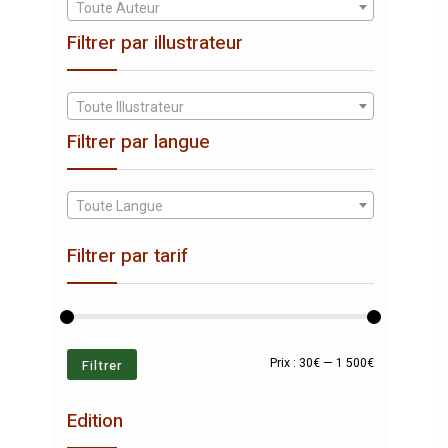
Toute Auteur
Filtrer par illustrateur
Toute Illustrateur
Filtrer par langue
Toute Langue
Filtrer par tarif
Prix
Prix
Filtrer
Prix :
30€
—
1 500€
min
max
Edition