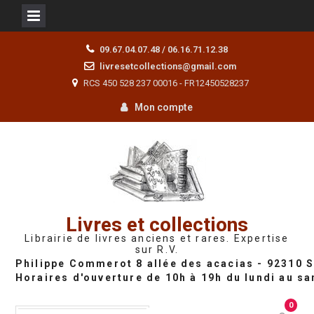
Skip
09.67.04.07.48 / 06.16.71.12.38
to
livresetcollections@gmail.com
content
RCS 450 528 237 00016 - FR12450528237
Mon compte
Livres et collections
Librairie de livres anciens et rares. Expertise
sur R.V.
0