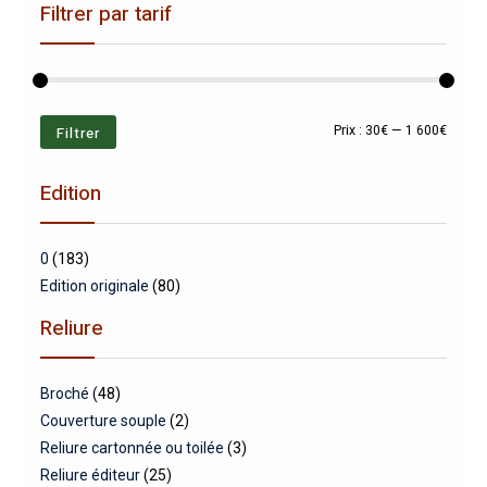
Filtrer par tarif
Prix
Prix
Filtrer
Prix :
30€
—
1 600€
min
max
Edition
0
(183)
Edition originale
(80)
Reliure
Broché
(48)
Couverture souple
(2)
Reliure cartonnée ou toilée
(3)
Reliure éditeur
(25)