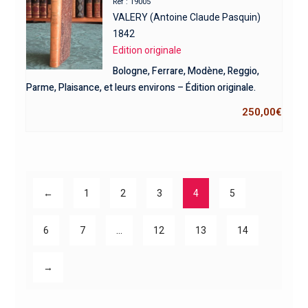
Réf : 19005
VALERY (Antoine Claude Pasquin)
1842
Edition originale
Bologne, Ferrare, Modène, Reggio,
Parme, Plaisance, et leurs environs – Édition originale.
250,00
€
←
1
2
3
4
5
6
7
…
12
13
14
→