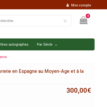
Mon compte
0
ttres autographes
Par Siècle
ance.
vrerie en Espagne au Moyen-Age et à la
300,00
€