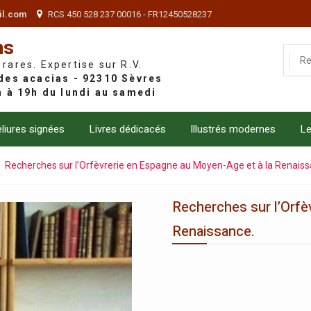
il.com
RCS 450 528 237 00016 - FR12450528237
ns
 rares. Expertise sur R.V.
liures signées
Livres dédicacés
Illustrés modernes
Le
Recherches sur l’Orfèvrerie en Espagne au Moyen-Age et à la Renaiss
Recherches sur l’Orfè
Renaissance.