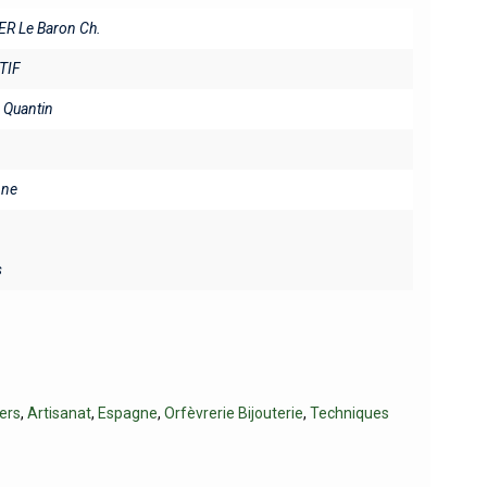
ER Le Baron Ch.
TIF
. Quantin
ine
s
vers
,
Artisanat
,
Espagne
,
Orfèvrerie Bijouterie
,
Techniques