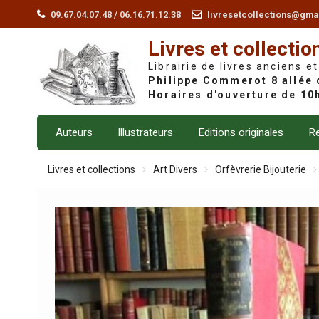
Skip
09.67.04.07.48 / 06.16.71.12.38
livresetcollections@gma
to
Livres et collectio
content
Librairie de livres anciens et
Auteurs
Illustrateurs
Editions originales
Re
Livres et collections
Art Divers
Orfèvrerie Bijouterie