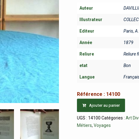
Auteur
DAVILLI
Illustrateur
COLLEC
Editeur
Paris, A
Année
1879
Reliure
Reliure f
etat
Bon
Langue
Françai
Référence :
14100
Ajouter au panier
UGS :
14100
Catégories :
Art Di
Métiers
,
Voyages