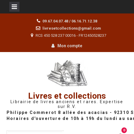
Skip
09.67.04.07.48 / 06.16.71.12.38
to
livresetcollections@gmail.com
content
RCS 450 528 237 00016 - FR12450528237
Mon compte
Livres et collections
Librairie de livres anciens et rares. Expertise
sur R.V.
0