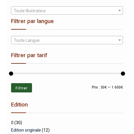
Toute Illustrateur
Filtrer par langue
Toute Langue
Filtrer par tarif
Prix
Prix
Filtrer
Prix :
30€
—
1 600€
min
max
Edition
0
(30)
Edition originale
(12)