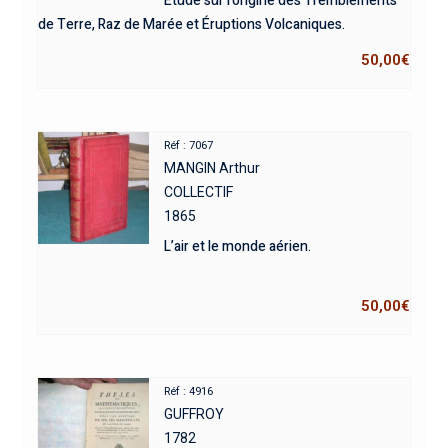
Étude sur l’origine des Tremblements
de Terre, Raz de Marée et Éruptions Volcaniques.
50,00
€
Réf : 7067
MANGIN Arthur
COLLECTIF
1865
L’air et le monde aérien.
50,00
€
Réf : 4916
GUFFROY
1782