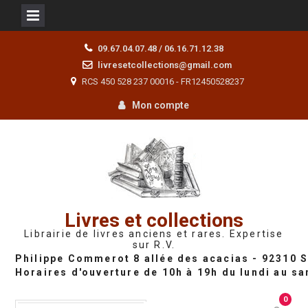
Skip
09.67.04.07.48 / 06.16.71.12.38
to
livresetcollections@gmail.com
content
RCS 450 528 237 00016 - FR12450528237
Mon compte
Livres et collections
Librairie de livres anciens et rares. Expertise
sur R.V.
0