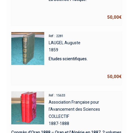
50,00
€
Réf : 2281
LAUGEL Auguste
1859
Etudes scientifiques.
50,00
€
Réf : 15633
Association Française pour
l'Avancement des Sciences
COLLECTIF
1887-1888
Congrès d’Oran 1888 – Oran et l’Algérie en 1887. 2 volumes