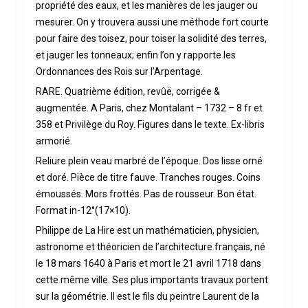
propriété des eaux, et les manières de les jauger ou
mesurer. On y trouvera aussi une méthode fort courte
pour faire des toisez, pour toiser la solidité des terres,
et jauger les tonneaux; enfin l’on y rapporte les
Ordonnances des Rois sur l’Arpentage.
RARE. Quatrième édition, revûë, corrigée &
augmentée. A Paris, chez Montalant – 1732 – 8 fr et
358 et Privilège du Roy. Figures dans le texte. Ex-libris
armorié.
Reliure plein veau marbré de l’époque. Dos lisse orné
et doré. Pièce de titre fauve. Tranches rouges. Coins
émoussés. Mors frottés. Pas de rousseur. Bon état.
Format in-12°(17×10).
Philippe de La Hire est un mathématicien, physicien,
astronome et théoricien de l’architecture français, né
le 18 mars 1640 à Paris et mort le 21 avril 1718 dans
cette même ville. Ses plus importants travaux portent
sur la géométrie. Il est le fils du peintre Laurent de la