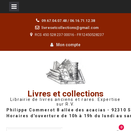
Skip
09.67.04.07.48 / 06.16.71.12.38
to
livresetcollections@gmail.com
content
RCS 450 528 237 00016 - FR12450528237
Mon compte
Livres et collections
Librairie de livres anciens et rares. Expertise
sur R.V.
0