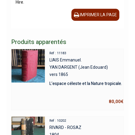
Hire.
IMPRIMER LA PAGE
Produits apparentés
Réf : 11183
LIAIS Emmanuel.
YAN DARGENT (Jean Edouard)
vers 1865
L’espace céleste et la Nature tropicale.
80,00
€
Réf : 10202
RIVARD - ROSAZ
1804