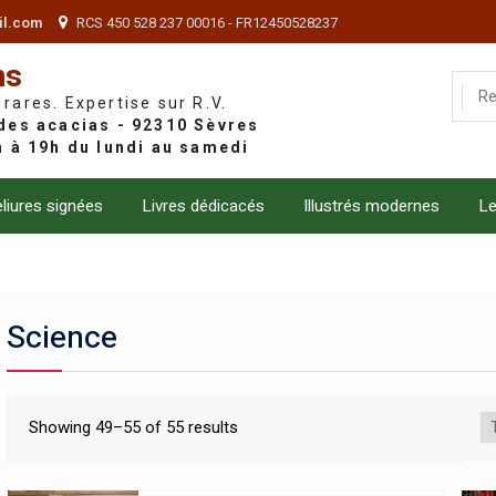
il.com
RCS 450 528 237 00016 - FR12450528237
ns
 rares. Expertise sur R.V.
liures signées
Livres dédicacés
Illustrés modernes
Le
Science
Showing 49–55 of 55 results