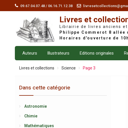
Skip
09.67.04.07.48 / 06.16.71.12.38
livresetcollections@gma
to
Livres et collectio
content
Librairie de livres anciens et
Auteurs
Illustrateurs
Editions originales
Re
Livres et collections
Science
Page 3
Dans cette catégorie
Astronomie
Chimie
Mathématiques