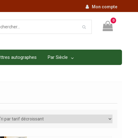
Mon compte
0
ttres autographes
Par Siècle