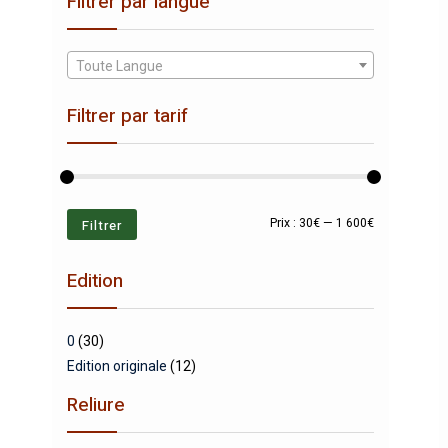
Filtrer par langue
Toute Langue
Filtrer par tarif
Prix
Prix
Filtrer
Prix :
30€
—
1 600€
min
max
Edition
0
(30)
Edition originale
(12)
Reliure