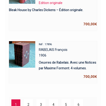
Edition originale
Bleak House by Charles Dickens – Édition originale.
700,00
€
Réf : 17896
RABELAIS François
1906
Oeuvres de Rabelais. Avec une Notices
par Maxime Formont. 4 volumes.
700,00
€
1
2
3
4
5
6