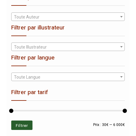
Toute Auteur
Filtrer par illustrateur
Toute Illustrateur
Filtrer par langue
Toute Langue
Filtrer par tarif
Prix
Prix
Filtrer
Prix :
30€
—
6 000€
min
max