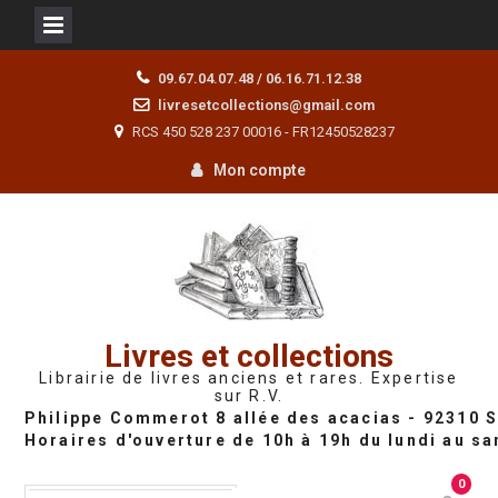
Skip
09.67.04.07.48 / 06.16.71.12.38
to
livresetcollections@gmail.com
content
RCS 450 528 237 00016 - FR12450528237
Mon compte
Livres et collections
Librairie de livres anciens et rares. Expertise
sur R.V.
0