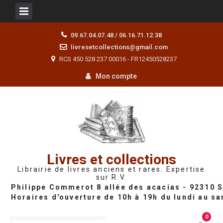
Skip
09.67.04.07.48 / 06.16.71.12.38
to
livresetcollections@gmail.com
content
RCS 450 528 237 00016 - FR12450528237
Mon compte
Livres et collections
Librairie de livres anciens et rares. Expertise
sur R.V.
0