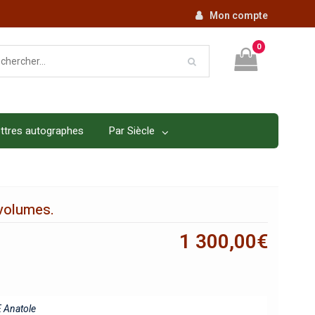
Mon compte
0
ttres autographes
Par Siècle
 volumes.
1 300,00
€
 Anatole