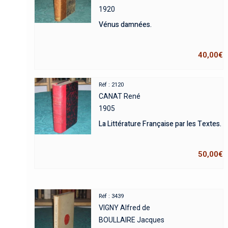
1920
Vénus damnées.
40,00
€
Réf : 2120
CANAT René
1905
La Littérature Française par les Textes.
50,00
€
Réf : 3439
VIGNY Alfred de
BOULLAIRE Jacques