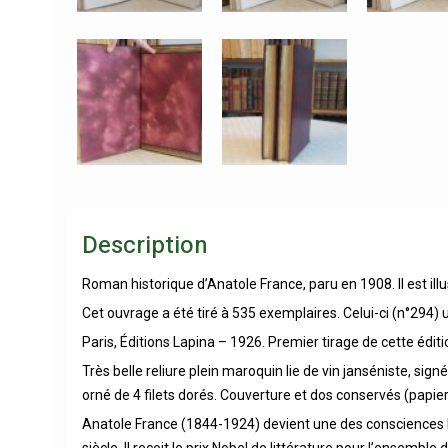
Description
Roman historique d’Anatole France, paru en 1908. Il est illu
Cet ouvrage a été tiré à 535 exemplaires. Celui-ci (n°294) 
Paris, Éditions Lapina – 1926. Premier tirage de cette édit
Très belle reliure plein maroquin lie de vin janséniste, s
orné de 4 filets dorés. Couverture et dos conservés (papier
Anatole France (1844-1924) devient une des consciences l
siècle. Il reçoit le prix Nobel de littérature pour l’ensemble