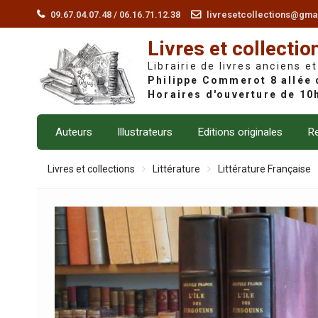
Skip
09.67.04.07.48 / 06.16.71.12.38
livresetcollections@gma
to
Livres et collectio
content
Librairie de livres anciens et
Auteurs
Illustrateurs
Editions originales
Re
Livres et collections
Littérature
Littérature Française