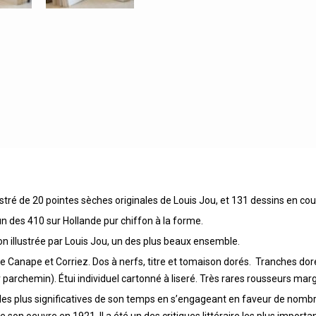
stré de 20 pointes sèches originales de Louis Jou, et 131 dessins en coul
un des 410 sur Hollande pur chiffon à la forme.
ion illustrée par Louis Jou, un des plus beaux ensemble.
ignée Canape et Corriez. Dos à nerfs, titre et tomaison dorés. Tranches d
 parchemin). Étui individuel cartonné à liseré. Très rares rousseurs marg
es plus significatives de son temps en s’engageant en faveur de nombr
 de son oeuvre en 1921. Il a été un des critiques littéraire les plus importa