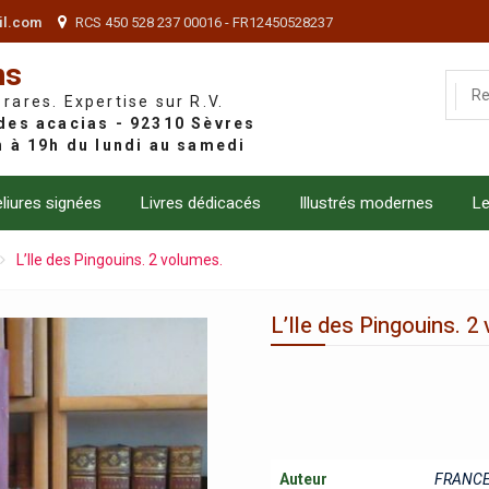
il.com
RCS 450 528 237 00016 - FR12450528237
ns
 rares. Expertise sur R.V.
liures signées
Livres dédicacés
Illustrés modernes
Le
L’Ile des Pingouins. 2 volumes.
L’Ile des Pingouins. 2
Auteur
FRANCE