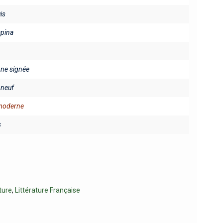
is
apina
fine signée
neuf
 moderne
s
ture
,
Littérature Française