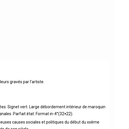
eurs gravés par l’artiste.
orées. Signet vert. Large débordement intérieur de maroquin
inales. Parfait état. Format in-4°(32×22).
euses causes sociales et politiques du début du xxème
nts de son siècle.