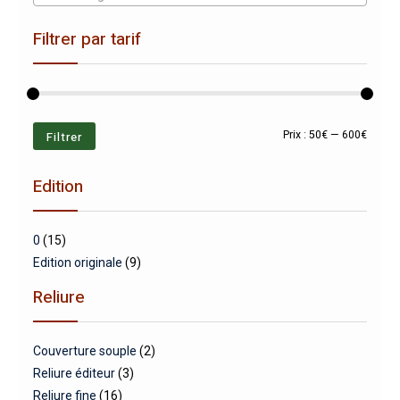
Filtrer par tarif
Prix
Prix
Filtrer
Prix :
50€
—
600€
min
max
Edition
0
(15)
Edition originale
(9)
Reliure
Couverture souple
(2)
Reliure éditeur
(3)
Reliure fine
(16)