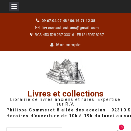
Skip
09.67.04.07.48 / 06.16.71.12.38
to
livresetcollections@gmail.com
content
RCS 450 528 237 00016 - FR12450528237
Mon compte
Livres et collections
Librairie de livres anciens et rares. Expertise
sur R.V.
0