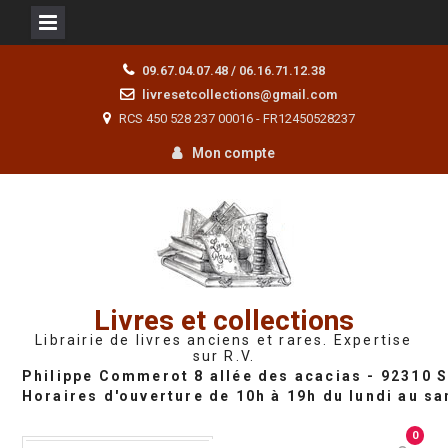
Skip
09.67.04.07.48 / 06.16.71.12.38
to
livresetcollections@gmail.com
content
RCS 450 528 237 00016 - FR12450528237
Mon compte
Livres et collections
Librairie de livres anciens et rares. Expertise
sur R.V.
0