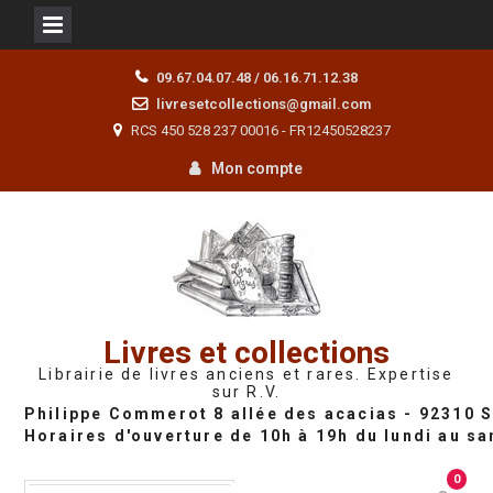
Skip
09.67.04.07.48 / 06.16.71.12.38
to
livresetcollections@gmail.com
content
RCS 450 528 237 00016 - FR12450528237
Mon compte
Livres et collections
Librairie de livres anciens et rares. Expertise
sur R.V.
0