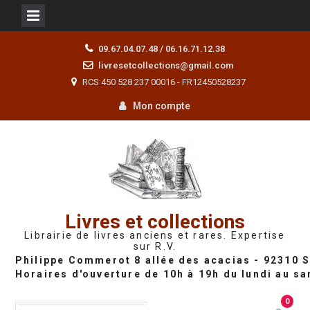
Skip
09.67.04.07.48 / 06.16.71.12.38
to
livresetcollections@gmail.com
content
RCS 450 528 237 00016 - FR12450528237
Mon compte
Livres et collections
Librairie de livres anciens et rares. Expertise
sur R.V.
0