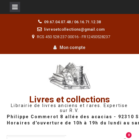
Skip
09.67.04.07.48 / 06.16.71.12.38
to
livresetcollections@gmail.com
content
RCS 450 528 237 00016 - FR12450528237
Mon compte
Livres et collections
Librairie de livres anciens et rares. Expertise
sur R.V.
0