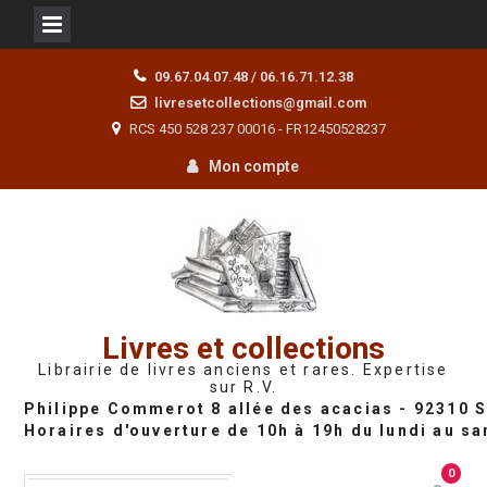
Skip
09.67.04.07.48 / 06.16.71.12.38
to
livresetcollections@gmail.com
content
RCS 450 528 237 00016 - FR12450528237
Mon compte
Livres et collections
Librairie de livres anciens et rares. Expertise
sur R.V.
0