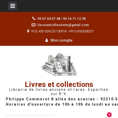
Skip
09.67.04.07.48 / 06.16.71.12.38
to
livresetcollections@gmail.com
content
RCS 450 528 237 00016 - FR12450528237
Mon compte
Livres et collections
Librairie de livres anciens et rares. Expertise
sur R.V.
0