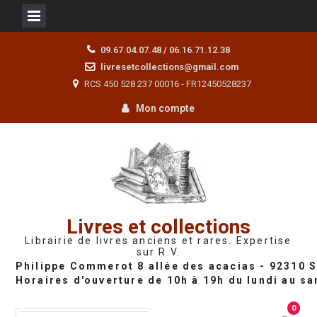
Skip
09.67.04.07.48 / 06.16.71.12.38
to
livresetcollections@gmail.com
content
RCS 450 528 237 00016 - FR12450528237
Mon compte
Livres et collections
Librairie de livres anciens et rares. Expertise
sur R.V.
0