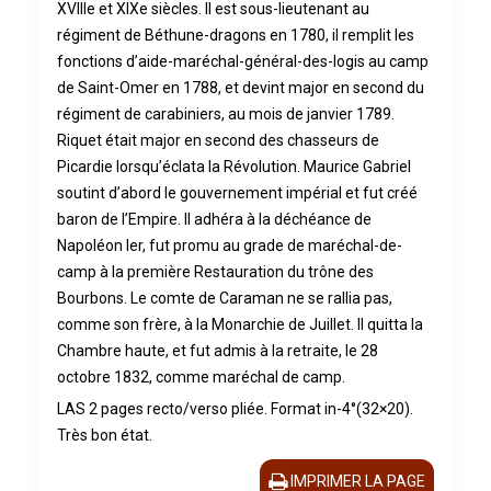
XVIIIe et XIXe siècles. Il est sous-lieutenant au
régiment de Béthune-dragons en 1780, il remplit les
fonctions d’aide-maréchal-général-des-logis au camp
de Saint-Omer en 1788, et devint major en second du
régiment de carabiniers, au mois de janvier 1789.
Riquet était major en second des chasseurs de
Picardie lorsqu’éclata la Révolution. Maurice Gabriel
soutint d’abord le gouvernement impérial et fut créé
baron de l’Empire. Il adhéra à la déchéance de
Napoléon Ier, fut promu au grade de maréchal-de-
camp à la première Restauration du trône des
Bourbons. Le comte de Caraman ne se rallia pas,
comme son frère, à la Monarchie de Juillet. Il quitta la
Chambre haute, et fut admis à la retraite, le 28
octobre 1832, comme maréchal de camp.
LAS 2 pages recto/verso pliée. Format in-4°(32×20).
Très bon état.
IMPRIMER LA PAGE