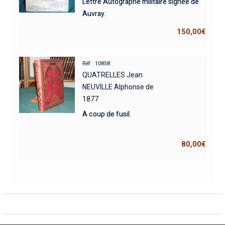
Lettre Autographe militaire signée de
Auvray.
150,00
€
Réf : 10858
QUATRELLES Jean
NEUVILLE Alphonse de
1877
A coup de fusil.
80,00
€