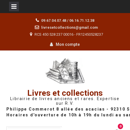
Skip
09.67.04.07.48 / 06.16.71.12.38
to
livresetcollections@gmail.com
content
RCS 450 528 237 00016 - FR12450528237
Mon compte
Livres et collections
Librairie de livres anciens et rares. Expertise
sur R.V.
0