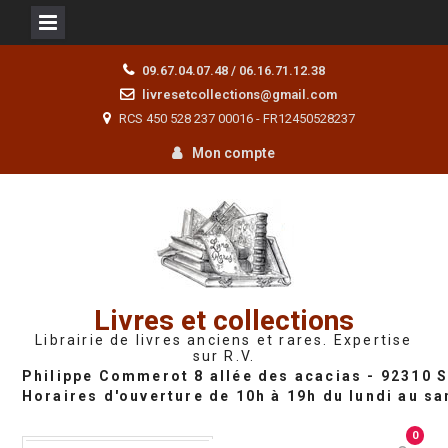
Skip
09.67.04.07.48 / 06.16.71.12.38
to
livresetcollections@gmail.com
content
RCS 450 528 237 00016 - FR12450528237
Mon compte
Livres et collections
Librairie de livres anciens et rares. Expertise
sur R.V.
0