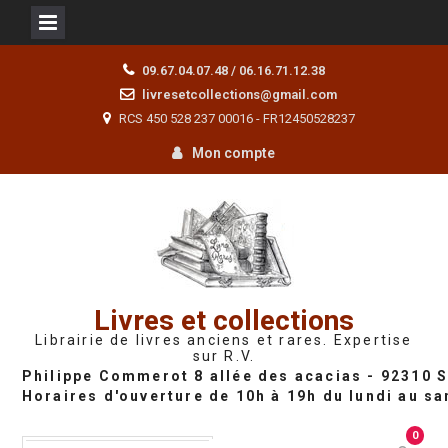
Skip
09.67.04.07.48 / 06.16.71.12.38
to
livresetcollections@gmail.com
content
RCS 450 528 237 00016 - FR12450528237
Mon compte
Livres et collections
Librairie de livres anciens et rares. Expertise
sur R.V.
0