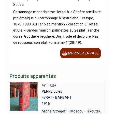
Souze.
Cartonnage monochrome Hetzel à la Sphère armillaire
ptolémaïque ou cartonnage à l’astrolabe. 1er type,
1878-1880. Au 1er plat, mention « collection J. Hetzel
et Cie. » Gardes marron, palmettes au 2e plat Tranche
dorée. Gouttière régulière. Dos insolé et décoloré. Pas
de rousseur. Bon état. Format in-4°(28×19).
IMPRIMER LA PAGE
Produits apparentés
Réf : 17239
VERNE Jules
FERAT - BARBANT
1916
Michel Strogoff – Moscou – Irkoutsk.