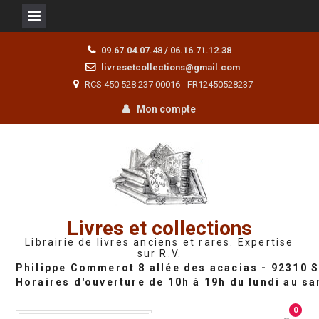
Skip
09.67.04.07.48 / 06.16.71.12.38
to
livresetcollections@gmail.com
content
RCS 450 528 237 00016 - FR12450528237
Mon compte
Livres et collections
Librairie de livres anciens et rares. Expertise
sur R.V.
0