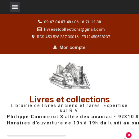
Skip
09.67.04.07.48 / 06.16.71.12.38
to
livresetcollections@gmail.com
content
RCS 450 528 237 00016 - FR12450528237
Mon compte
Livres et collections
Librairie de livres anciens et rares. Expertise
sur R.V.
0