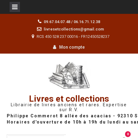
Skip
09.67.04.07.48 / 06.16.71.12.38
to
livresetcollections@gmail.com
content
RCS 450 528 237 00016 - FR12450528237
Mon compte
Livres et collections
Librairie de livres anciens et rares. Expertise
sur R.V.
0