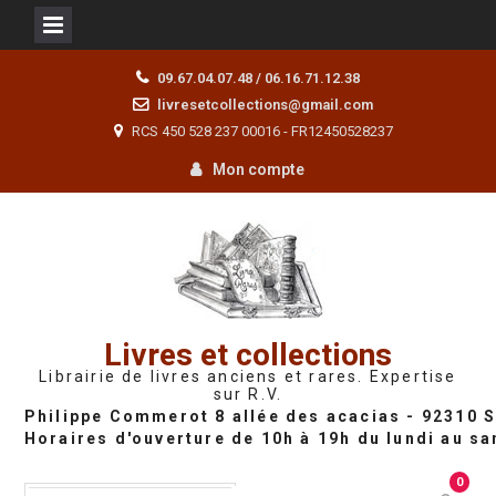
Skip
09.67.04.07.48 / 06.16.71.12.38
to
livresetcollections@gmail.com
content
RCS 450 528 237 00016 - FR12450528237
Mon compte
Livres et collections
Librairie de livres anciens et rares. Expertise
sur R.V.
0