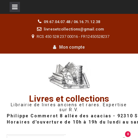
Skip
09.67.04.07.48 / 06.16.71.12.38
to
livresetcollections@gmail.com
content
RCS 450 528 237 00016 - FR12450528237
Mon compte
Livres et collections
Librairie de livres anciens et rares. Expertise
sur R.V.
0