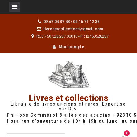
Skip
09.67.04.07.48 / 06.16.71.12.38
to
livresetcollections@gmail.com
content
RCS 450 528 237 00016 - FR12450528237
Mon compte
Livres et collections
Librairie de livres anciens et rares. Expertise
sur R.V.
0