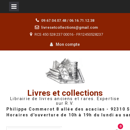
Skip
09.67.04.07.48 / 06.16.71.12.38
to
livresetcollections@gmail.com
content
RCS 450 528 237 00016 - FR12450528237
Mon compte
Livres et collections
Librairie de livres anciens et rares. Expertise
sur R.V.
0