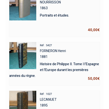
NOURRISSON
1863
Portraits et études.
40,00
€
Réf : 5427
FORNERON Henri
1881
Histoire de Philippe II. Tome I l’Espagne
et l’Europe durant les premières
années du règne.
50,00
€
Réf : 1027
LECANUET
1895