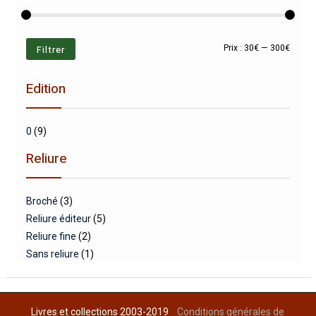
Prix
Prix
Filtrer
Prix :
30€
—
300€
min
max
Edition
0
(9)
Reliure
Broché
(3)
Reliure éditeur
(5)
Reliure fine
(2)
Sans reliure
(1)
Livres et collections 2003-2019
Conditions générales de