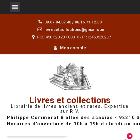
Skip
09.67.04.07.48 / 06.16.71.12.38
to
livresetcollections@gmail.com
content
RCS 450 528 237 00016 - FR12450528237
Mon compte
Livres et collections
Librairie de livres anciens et rares. Expertise
sur R.V.
0