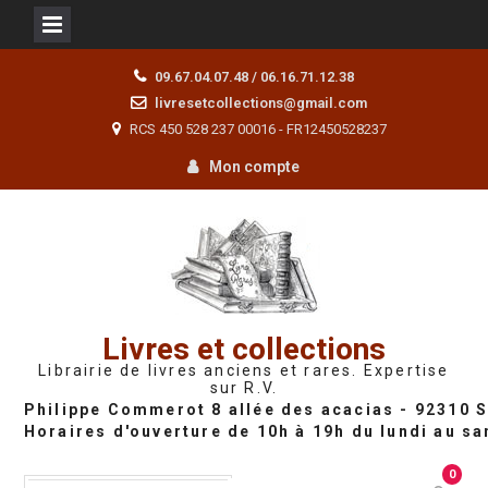
Skip
09.67.04.07.48 / 06.16.71.12.38
to
livresetcollections@gmail.com
content
RCS 450 528 237 00016 - FR12450528237
Mon compte
Livres et collections
Librairie de livres anciens et rares. Expertise
sur R.V.
0