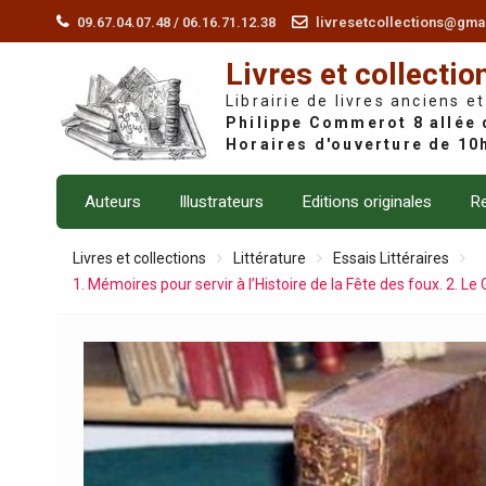
Skip
09.67.04.07.48 / 06.16.71.12.38
livresetcollections@gma
to
Livres et collectio
content
Librairie de livres anciens et
Auteurs
Illustrateurs
Editions originales
Re
Livres et collections
Littérature
Essais Littéraires
1. Mémoires pour servir à l’Histoire de la Fête des foux. 2. L