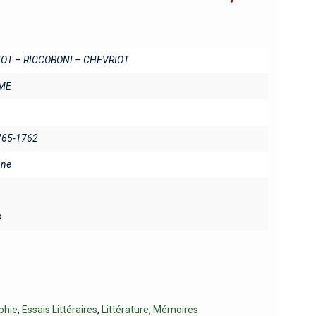
IOT – RICCOBONI – CHEVRIOT
ME
765-1762
ine
s
phie
,
Essais Littéraires
,
Littérature
,
Mémoires