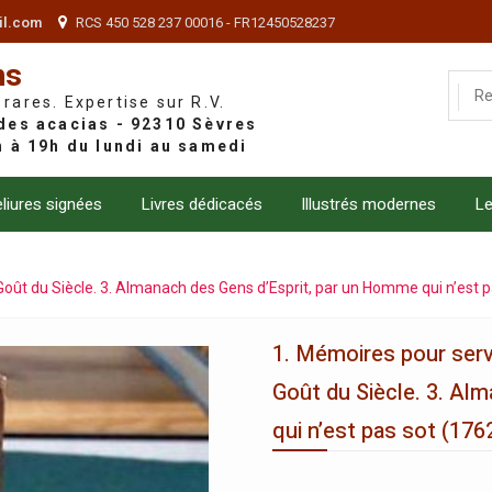
il.com
RCS 450 528 237 00016 - FR12450528237
ns
 rares. Expertise sur R.V.
liures signées
Livres dédicacés
Illustrés modernes
Le
e Goût du Siècle. 3. Almanach des Gens d’Esprit, par un Homme qui n’est p
1. Mémoires pour servir
Goût du Siècle. 3. Al
qui n’est pas sot (1762