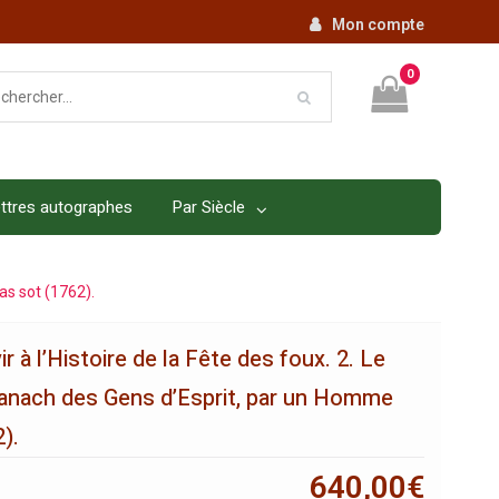
Mon compte
0
ttres autographes
Par Siècle
as sot (1762).
 à l’Histoire de la Fête des foux. 2. Le
manach des Gens d’Esprit, par un Homme
).
640,00
€