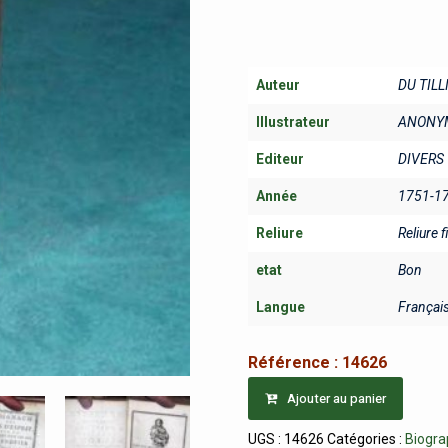
Auteur
DU TILL
Illustrateur
ANONY
Editeur
DIVERS
Année
1751-1
Reliure
Reliure f
etat
Bon
Langue
Françai
Référence :
14626
Ajouter au panier
UGS :
14626
Catégories :
Biogra