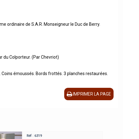
homme ordinaire de S.A.R. Monseigneur le Duc de Berry.
ur du Colporteur. (Par Chevriot)
. Coins émoussés. Bords frottés. 3 planches restaurées.
IMPRIMER LA PAGE
Réf : 6319