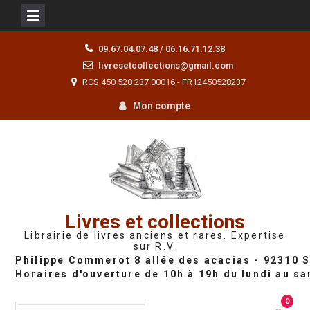
Skip
09.67.04.07.48 / 06.16.71.12.38
to
livresetcollections@gmail.com
content
RCS 450 528 237 00016 - FR12450528237
Mon compte
Livres et collections
Librairie de livres anciens et rares. Expertise
sur R.V.
0