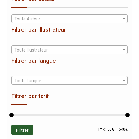
Toute Auteur
Filtrer par illustrateur
Toute Illustrateur
Filtrer par langue
Toute Langue
Filtrer par tarif
Prix
Prix
Filtrer
Prix :
50€
—
640€
min
max