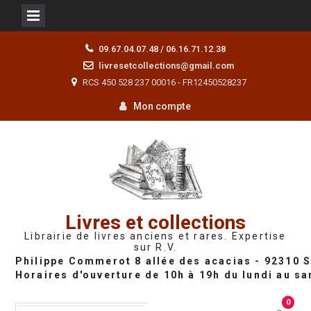
Skip
09.67.04.07.48 / 06.16.71.12.38
to
livresetcollections@gmail.com
content
RCS 450 528 237 00016 - FR12450528237
Mon compte
Livres et collections
Librairie de livres anciens et rares. Expertise
sur R.V.
0