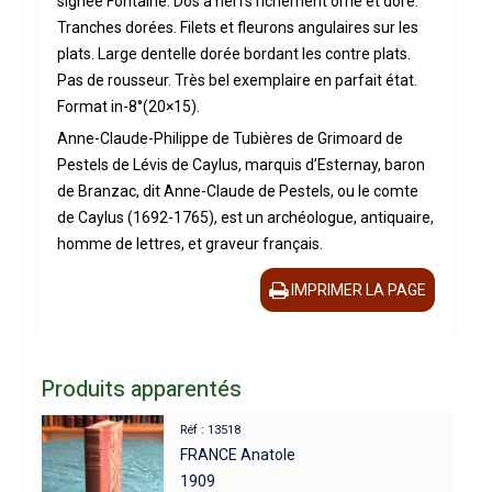
signée Fontaine. Dos à nerfs richement orné et doré.
Tranches dorées. Filets et fleurons angulaires sur les
plats. Large dentelle dorée bordant les contre plats.
Pas de rousseur. Très bel exemplaire en parfait état.
Format in-8°(20×15).
Anne-Claude-Philippe de Tubières de Grimoard de
Pestels de Lévis de Caylus, marquis d’Esternay, baron
de Branzac, dit Anne-Claude de Pestels, ou le comte
de Caylus (1692-1765), est un archéologue, antiquaire,
homme de lettres, et graveur français.
IMPRIMER LA PAGE
Produits apparentés
Réf : 13518
FRANCE Anatole
1909