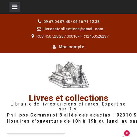
Skip
09.67.04.07.48 / 06.16.71.12.38
to
livresetcollections@gmail.com
content
RCS 450 528 237 00016 - FR12450528237
Mon compte
Livres et collections
Librairie de livres anciens et rares. Expertise
sur R.V.
0