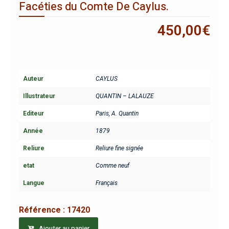
Facéties du Comte De Caylus.
450,00
€
Auteur
CAYLUS
Illustrateur
QUANTIN – LALAUZE
Editeur
Paris, A. Quantin
Année
1879
Reliure
Reliure fine signée
etat
Comme neuf
Langue
Français
Référence :
17420
Ajouter au panier