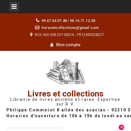
Skip
09.67.04.07.48 / 06.16.71.12.38
to
livresetcollections@gmail.com
content
RCS 450 528 237 00016 - FR12450528237
Mon compte
Livres et collections
Librairie de livres anciens et rares. Expertise
sur R.V.
0